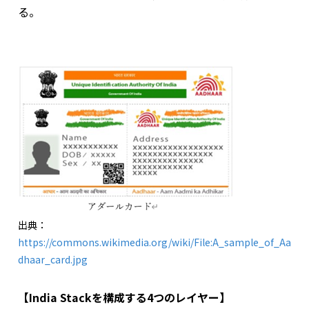
る。
出典：
https://commons.wikimedia.org/wiki/File:A_sample_of_Aa
dhaar_card.jpg
【India Stackを構成する4つのレイヤー】