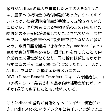
政府がAadhaarの導入を推進した理由の大きな1つに
は、農家への補助金の給付問題があった。かつてのイ
ンドでは、社会保障給付金が手渡しで支給されていた
ことから、仲介業者による横領や偽の身分証を用いた
給付金の不正受給が頻発していたとされている。農村
部では、身分証明書や出生証明書を持たない人が多い
ため、銀行口座を開設できなかった。Aadhaarによって
農家が身分証明書を持ち、銀行口座を作ったことで仲
介業者の必要性がなくなり、同じ給付総額にもかかわ
らず農家の手元に届く額は2倍になったという。また、
Aadhaarを基にした補助金転送メカニズム、
DBT（Direct Benefit Transfer）スキームを開始し、コ
ロナ禍において発表された農家向け補助金給付が、わ
ずか1週間で完了したともいわれている。
このAadhaarの登場が発端となってレイヤー構造がで
き、India Stackというデジタル公共インフラができ上