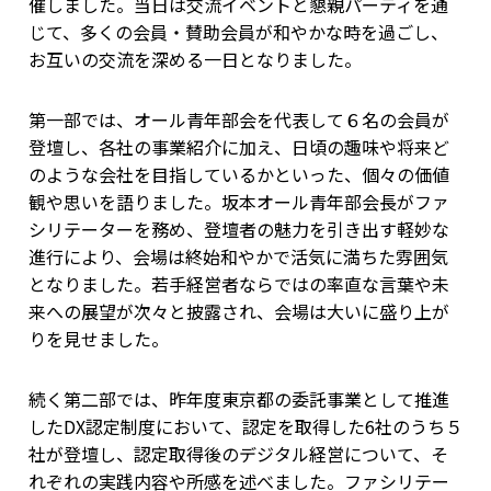
催しました。当日は交流イベントと懇親パーティを通
じて、多くの会員・賛助会員が和やかな時を過ごし、
お互いの交流を深める一日となりました。
第一部では、オール青年部会を代表して６名の会員が
登壇し、各社の事業紹介に加え、日頃の趣味や将来ど
のような会社を目指しているかといった、個々の価値
観や思いを語りました。坂本オール青年部会長がファ
シリテーターを務め、登壇者の魅力を引き出す軽妙な
進行により、会場は終始和やかで活気に満ちた雰囲気
となりました。若手経営者ならではの率直な言葉や未
来への展望が次々と披露され、会場は大いに盛り上が
りを見せました。
続く第二部では、昨年度東京都の委託事業として推進
したDX認定制度において、認定を取得した6社のうち５
社が登壇し、認定取得後のデジタル経営について、そ
れぞれの実践内容や所感を述べました。ファシリテー