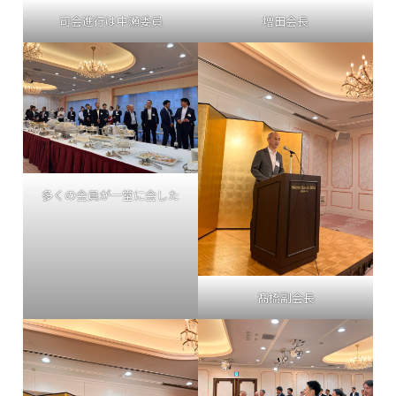
司会進行は中瀬委員
増田会長
多くの会員が一堂に会した
髙橋副会長