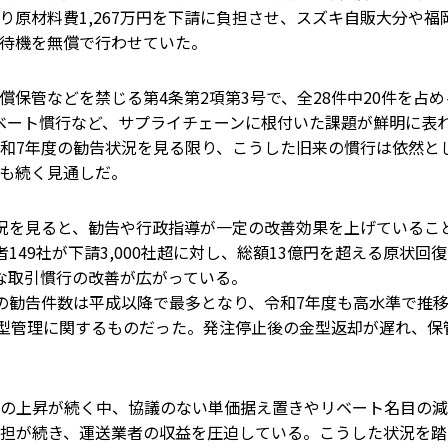
り原材料費1,267万円を下請に負担させ、スズキ自販大分や
待機を無償で行わせていた。
保管などを禁じる第4条第2項第3号で、全28件中20件を占
ベート慣行など、サプライチェーンに根付いた課題が鮮明に表れた
和7年度の勧告状況を見る限り、こうした旧来の慣行は依然と
も続く見通しだ。
況を見ると、勧告や行政指導が一定の改善効果を上げているこ
149社が下請3,000社超に対し、総額13億円を超える原状
的な取引慣行の改善が広がっている。
の勧告件数は平成以降で最多となり、令和7年度も高水準で推
金型管理に関するものだった。発注停止後の金型返却が遅れ、
の上昇が続く中、協議のない単価据え置きやリベート名目の減
担が続き、運送業者の収益を圧迫している。こうした状況を踏