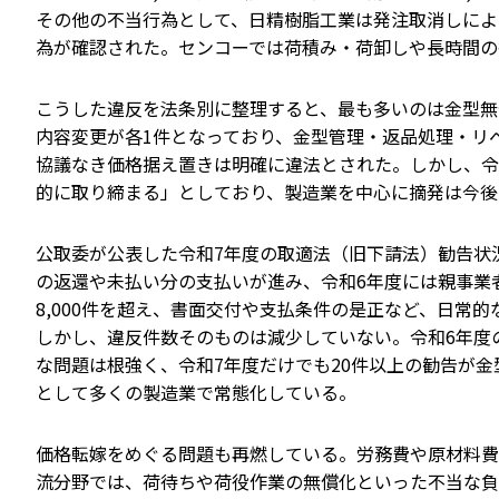
その他の不当行為として、日精樹脂工業は発注取消しによ
為が確認された。センコーでは荷積み・荷卸しや長時間の
こうした違反を法条別に整理すると、最も多いのは金型無償
内容変更が各1件となっており、金型管理・返品処理・リ
協議なき価格据え置きは明確に違法とされた。しかし、令
的に取り締まる」としており、製造業を中心に摘発は今後
公取委が公表した令和7年度の取適法（旧下請法）勧告状
の返還や未払い分の支払いが進み、令和6年度には親事業者
8,000件を超え、書面交付や支払条件の是正など、日常
しかし、違反件数そのものは減少していない。令和6年度
な問題は根強く、令和7年度だけでも20件以上の勧告が
として多くの製造業で常態化している。
価格転嫁をめぐる問題も再燃している。労務費や原材料費
流分野では、荷待ちや荷役作業の無償化といった不当な負