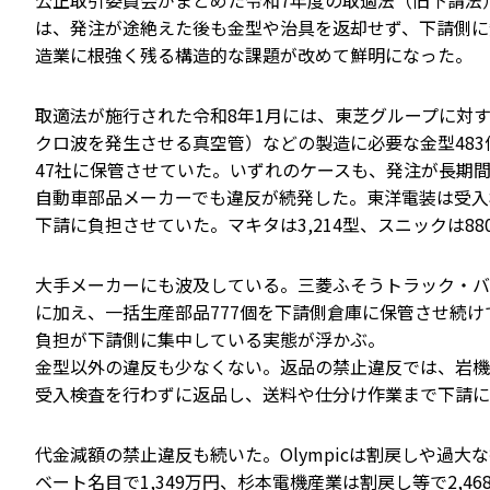
公正取引委員会がまとめた令和7年度の取適法（旧下請法
は、発注が途絶えた後も金型や治具を返却せず、下請側に
造業に根強く残る構造的な課題が改めて鮮明になった。
取適法が施行された令和8年1月には、東芝グループに対
クロ波を発生させる真空管）などの製造に必要な金型483
47社に保管させていた。いずれのケースも、発注が長期
自動車部品メーカーでも違反が続発した。東洋電装は受入検
下請に負担させていた。マキタは3,214型、スニックは8
大手メーカーにも波及している。三菱ふそうトラック・バス
に加え、一括生産部品777個を下請側倉庫に保管させ続けて
負担が下請側に集中している実態が浮かぶ。
金型以外の違反も少なくない。返品の禁止違反では、岩機ダ
受入検査を行わずに返品し、送料や仕分け作業まで下請に
代金減額の禁止違反も続いた。Olympicは割戻しや過
ベート名目で1,349万円、杉本電機産業は割戻し等で2,