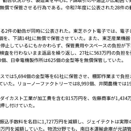
）勧告状況から、製造業を中心に下請取引の不適正が広範囲で
無償で保管させる行為である。令和7年度に公表された28件の
する2件の勧告が同時に公表された。東芝ホクト電子では、電
個を、下請14社に無償で保管させていた。また、東芝産業機器シ
間停止しているにもかかわらず、保管費用やスペースの負担が
査を行わないまま返品を繰り返し、27社に563万円の負担を
80個、日幸電機製作所は625個の金型等を無償保管していた。
では5,694個の金型等を61社に保管させ、棚卸作業まで負担
いた。リョーノーファクトリーでは8,993個、井関農機では1
イカスト工業が加工費を含む815万円を、佐藤商事が1,43
押し付けていた。
大な振込手数料を名目に1,727万円を減額し、ジェイテクトは
468万円を減額していた。物流分野でも、南日本運輸倉庫が元請管