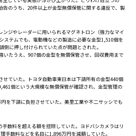
発生している実態が浮かび上がった。とりわけ目立つの
勧告のうち、20件以上が金型無償保管に関する違反で、製
子レンジやレーダーに用いられるマグネトロン（強力なマイ
ステムでも、電動機などの製造に必要な金型1,510個を
下請側に押し付けられていた点が問題とされた。
強いたうえ、907個の金型を無償保管させ、回収費用まで
させていた。トヨタ自動車東日本は下請所有の金型440個
9,461個という大規模な無償保管が確認され、金型管理の
4万円を下請に負担させていた。美里工業や不二サッシでも
実際の手数料を超える額を控除していた。ヨドバシカメラはリ
理手数料などを名目に1,896万円を減額していた。