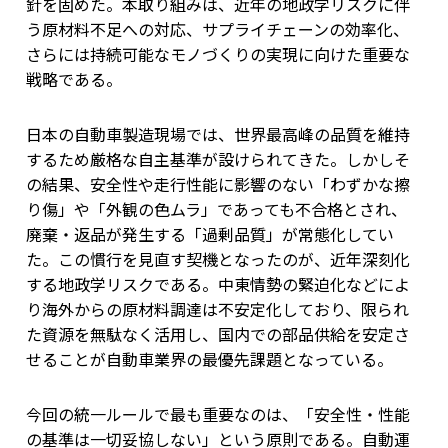
針を固めた。本取り組みは、近年の地政学リスクに伴
う原材料不足への対応、サプライチェーンの効率化、
さらには持続可能なモノづくりの実現に向けた重要な
戦略である。
日本の自動車製造現場では、世界最高峰の品質を維持
するため厳格な自主基準が設けられてきた。しかしそ
の結果、安全性や走行性能に影響のない「わずかな擦
り傷」や「外観の色ムラ」であっても不合格とされ、
廃棄・返品が発生する「過剰品質」が常態化してい
た。この慣行を見直す契機となったのが、近年深刻化
する地政学リスクである。中東情勢の緊迫化などによ
り海外からの原材料調達は不安定化しており、限られ
た資源を無駄なく活用し、国内での部品供給を安定さ
せることが自動車業界の最優先課題となっている。
今回の統一ルールで最も重要なのは、「安全性・性能
の基準は一切妥協しない」という原則である。自動運