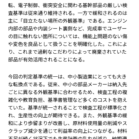
転、電子制御、衝突安全に関わる基幹部品の厳しい検
査基準は従来通り維持される。一方で緩和されるのは
主に「目立たない場所の外観基準」である。エンジン
内部の部品や内装シート裏側など、完成車でユーザー
の目に触れない箇所については、機能上問題のない傷
や変色を良品として扱うことを明確化した。これによ
り、これまで過剰なこだわりによって廃棄されていた
部品が有効活用されることになる。
今回の判定基準の統一は、中小製造業にとっても大き
な転換点である。従来、中小の部品メーカーは納入先
ごとに異なる外観基準に合わせるため、検査工程の複
雑化や教育負担、基準書管理など多くのコストを抱え
ていた。基準が統一されることで検査工程が標準化さ
れ、生産性の向上が期待できる。また、外観基準の緩
和により歩留まりが改善し、原材料使用量の削減やス
クラップ減少を通じて利益率の向上につながる。材料
不足が続く状況下でも生産計画の乱れが減り、納期遵