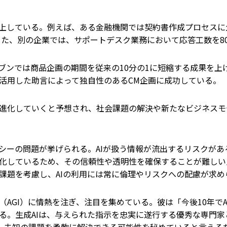
上している。例えば、ある金融機関では契約書作成プロセスに生
また、別の企業では、サポートデスク業務において応答工数を8
ブンでは商品企画の期間を従来の10分の1に短縮する成果を上
を活用した助言によって独自性のあるCM企画に成功している。
進化していくと予想され、社会課題の解決や新たなビジネスモ
シーの問題が挙げられる。AIが扱う情報が流出するリスクが
ス化しているため、その信頼性や透明性を確保することが難し
課題を考慮し、AIの利用には常に倫理やリスクへの配慮が求め
AGI）に情熱を注ぎ、注目を集めている。彼は「今後10年でA
る。生成AIは、与えられた指示を忠実に遂行する優秀な専門家