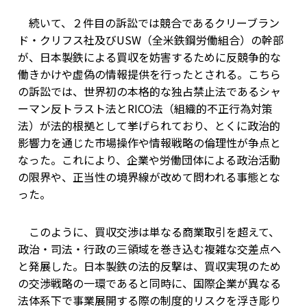
続いて、２件目の訴訟では競合であるクリーブラン
ド・クリフス社及びUSW（全米鉄鋼労働組合）の幹部
が、日本製鉄による買収を妨害するために反競争的な
働きかけや虚偽の情報提供を行ったとされる。こちら
の訴訟では、世界初の本格的な独占禁止法であるシャ
ーマン反トラスト法とRICO法（組織的不正行為対策
法）が法的根拠として挙げられており、とくに政治的
影響力を通じた市場操作や情報戦略の倫理性が争点と
なった。これにより、企業や労働団体による政治活動
の限界や、正当性の境界線が改めて問われる事態とな
った。
このように、買収交渉は単なる商業取引を超えて、
政治・司法・行政の三領域を巻き込む複雑な交差点へ
と発展した。日本製鉄の法的反撃は、買収実現のため
の交渉戦略の一環であると同時に、国際企業が異なる
法体系下で事業展開する際の制度的リスクを浮き彫り