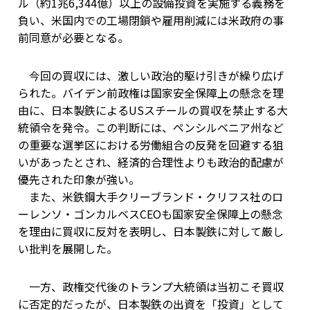
ル（約1兆6,344億）以上の設備投資を実施する義務を
負い、米国内での工場閉鎖や雇用削減には米政府の事
前同意が必要となる。
今回の買収には、激しい政治的駆け引きが繰り広げ
られた。バイデン前政権は国家安全保障上の懸念を理
由に、日本製鉄によるUSスチールの買収を禁止する大
統領令を発令。この判断には、ペンシルベニア州など
の重要な選挙区における労働組合の反発を回避する狙
いがあったとされ、経済的合理性よりも政治的配慮が
優先された印象が強い。
また、米鉄鋼大手クリーブランド・クリフス社のロ
ーレンソ・ゴンカルベスCEOも国家安全保障上の懸念
を理由に買収に反対を表明し、日本製鉄に対して厳し
い批判を展開した。
一方、政権交代後のトランプ大統領は当初こそ買収
に否定的だったが、日本製鉄の出資を「投資」として