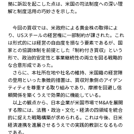
拠に訴訟を起こした点は、米国の司法制度への深い理
解と制度活用の巧妙さを示した。
今回の買収では、米政府による黄金株の取得によ
り、USスチールの経営権に一部制約が課された。これ
は形式的には経営の自由度を損なう要素であるが、国
家との協調体制を前提とした「制約付き買収」という
形で、政治的安定性と事業継続性の両立を図る戦略的
な合意形成であった。
さらに、本社所在地や社名の維持、米国籍の経営陣
の登用といった象徴的措置は、買収対象側のアイデン
ティティを尊重する取り組みであり、摩擦を回避し信
頼関係を築くうえで効果的に機能している。
以上の観点から、日本企業が米国市場でM&Aを展開
する際には、法務・政治・文化・経済の四領域を統合
的に捉えた戦略構築が求められる。これは今後、日米
経済連携を進展させるうえでの実践的教訓となるもの
である。