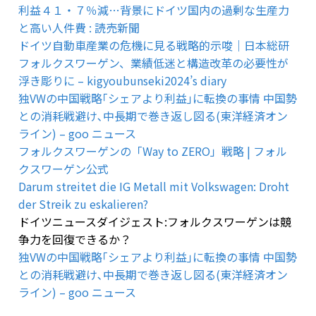
利益４１・７％減…背景にドイツ国内の過剰な生産力
と高い人件費 : 読売新聞
ドイツ自動車産業の危機に見る戦略的示唆｜日本総研
フォルクスワーゲン、業績低迷と構造改革の必要性が
浮き彫りに – kigyoubunseki2024’s diary
独VWの中国戦略｢シェアより利益｣に転換の事情 中国勢
との消耗戦避け､中長期で巻き返し図る(東洋経済オン
ライン) – goo ニュース
フォルクスワーゲンの「Way to ZERO」戦略 | フォル
クスワーゲン公式
Darum streitet die IG Metall mit Volkswagen: Droht
der Streik zu eskalieren?
ドイツニュースダイジェスト:フォルクスワーゲンは競
争力を回復できるか？
独VWの中国戦略｢シェアより利益｣に転換の事情 中国勢
との消耗戦避け､中長期で巻き返し図る(東洋経済オン
ライン) – goo ニュース